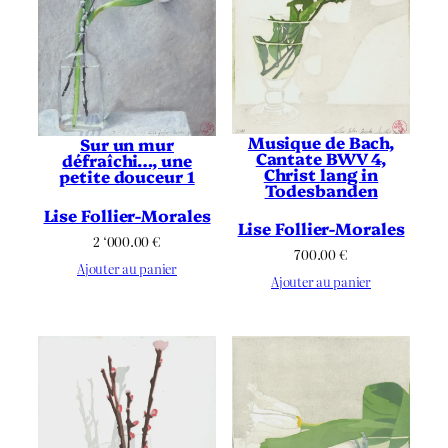
Musique de Bach,
Sur un mur
Cantate BWV 4,
défraîchi…, une
Christ lang in
petite douceur 1
Todesbanden
Lise Follier-Morales
Lise Follier-Morales
2 ‘000.00
€
700.00
€
Ajouter au panier
Ajouter au panier