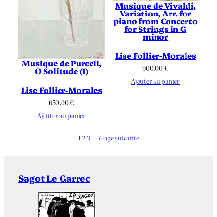
Musique de Vivaldi,
Variation, Arr. for
piano from Concerto
for Strings in G
minor
Lise Follier-Morales
Musique de Purcell,
900.00
€
O Solitude (1)
Ajouter au panier
Lise Follier-Morales
650.00
€
Ajouter au panier
1
2
3
…
7
Page suivante
Sagot Le Garrec