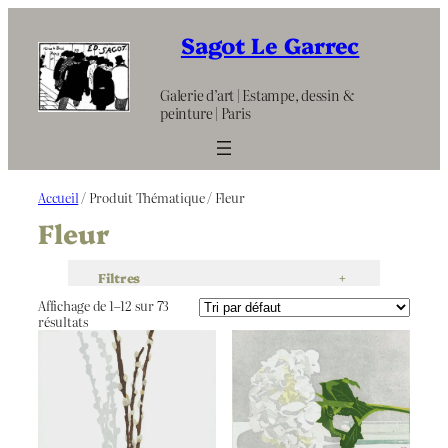
Aller
au
Sagot Le Garrec
contenu
Galerie d’art | Estampe, dessin &
peinture | Paris
Accueil
/ Produit Thématique / Fleur
Fleur
Filtres
+
Affichage de 1–12 sur 73
résultats