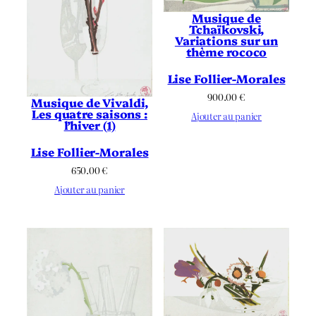
Musique de
Tchaïkovski,
Variations sur un
thème rococo
Lise Follier-Morales
900.00
€
Musique de Vivaldi,
Les quatre saisons :
Ajouter au panier
l’hiver (1)
Lise Follier-Morales
650.00
€
Ajouter au panier