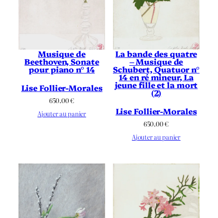
La bande des quatre
Musique de
– Musique de
Beethoven, Sonate
Schubert, Quatuor n°
pour piano n° 14
14 en ré mineur, La
jeune fille et la mort
Lise Follier-Morales
(2)
650.00
€
Lise Follier-Morales
Ajouter au panier
650.00
€
Ajouter au panier