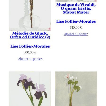
Musique de Vivaldi,
O quam tristis,
Stabat Mater
Lise Follier-Morales
650.00
€
Mélodie de Gluck,
Ajouter au panier
Orfeo ed Euridice (2)
Lise Follier-Morales
600.00
€
Ajouter au panier