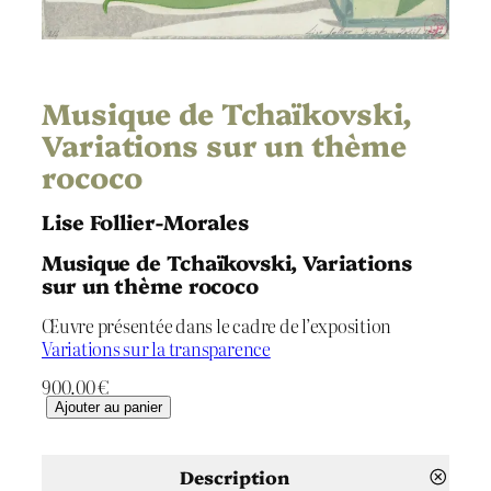
Musique de Tchaïkovski,
Variations sur un thème
rococo
Lise Follier-Morales
Musique de Tchaïkovski, Variations
sur un thème rococo
Œuvre présentée dans le cadre de l’exposition
Variations sur la transparence
900.00
€
q
Ajouter au panier
u
a
n
Description