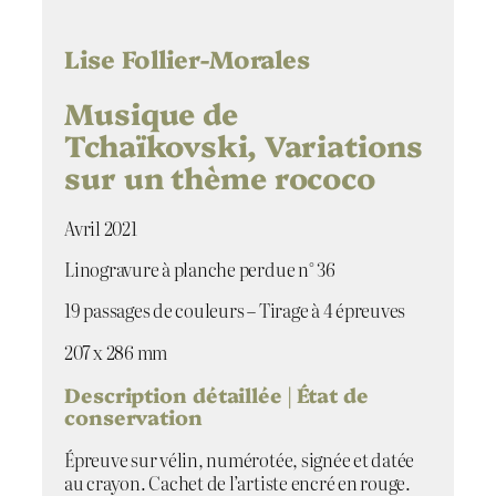
t
i
t
Lise Follier-Morales
é
d
Musique de
e
Tchaïkovski, Variations
M
sur un thème rococo
u
s
i
Avril 2021
q
u
Linogravure à planche perdue n° 36
e
d
19 passages de couleurs – Tirage à 4 épreuves
e
207 x 286 mm
T
c
Description détaillée | État de
h
conservation
a
ï
Épreuve sur vélin, numérotée, signée et datée
k
au crayon. Cachet de l’artiste encré en rouge.
o