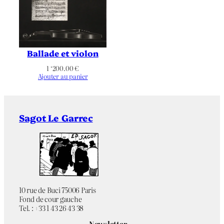
Couleurs
Chromie
Paysage
Orientation
Coupe
,
Délicatesse
,
Émotion
,
Ballade et violon
Figuratif
,
Fleur
,
Musique
,
Thématique
Transparence
,
Variations
,
Verre
1 ‘200.00
€
Ajouter au panier
Sagot Le Garrec
10 rue de Buci 75006 Paris
Fond de cour gauche
Tel. : +33 1 43 26 43 38
Newsletter