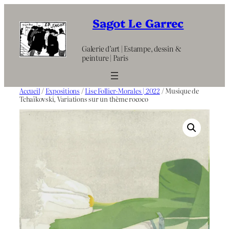
Aller
au
Sagot Le Garrec
contenu
Galerie d’art | Estampe, dessin &
peinture | Paris
Accueil
/
Expositions
/
Lise Follier-Morales | 2022
/ Musique de
Tchaïkovski, Variations sur un thème rococo