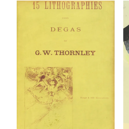
Co
Chromie
Por
Orientation
Dél
Thématique