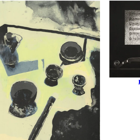
uleurs
trait
icatesse
,
Émotion
,
Figuratif
,
Fleur
,
Musique
,
Transparence
,
Variations
,
Verre