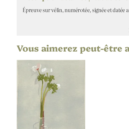
Épreuve sur vélin, numérotée, signée et datée au
Vous aimerez peut-être 
Attributs
Valeur
Lis
Artiste
Mus
Titre
20
Date
Li
Technique
Vél
Support | Papier
28
Hauteur de l’oeuvre (mm)