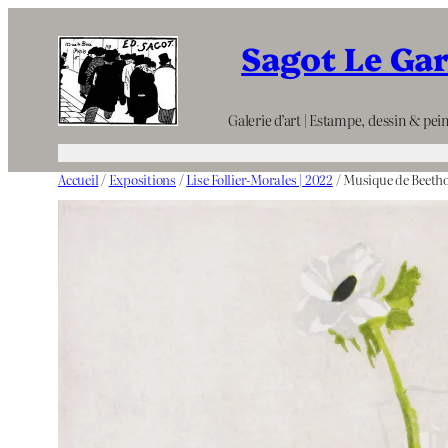
Aller
Sagot Le Ga
au
contenu
Galerie d’art | Estampe, dessin & pein
Accueil
/
Expositions
/
Lise Follier-Morales | 2022
/ Musique de Beetho