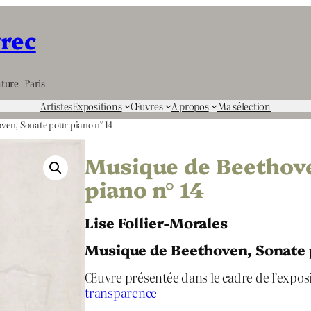
rrec
ture | Paris
Artistes
Expositions
Œuvres
A propos
Ma sélection
ven, Sonate pour piano n° 14
Musique de Beethov
piano n° 14
Lise Follier-Morales
Musique de Beethoven, Sonate 
Œuvre présentée dans le cadre de l’expos
transparence