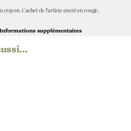
i
a
 crayon. Cachet de l’artiste encré en rouge.
n
o
n
Informations supplémentaires
°
1
aussi…
4
e Follier-Morales
ique de Beethoven, Sonate pour piano n° 14
21
nogravure
in
6