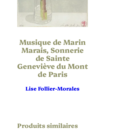
20
Largeur de l’oeuvre (mm)
28
Hauteur du Support | Papier (mm)
20
Largeur du Support | Papier (mm)
Musique de Marin
Marais, Sonnerie
Non
Référence bibliographique
de Sainte
Geneviève du Mont
Déf
État
de Paris
12 
Tirage
Lise Follier-Morales
Par
Imprimeur
Non
Éditeur
Produits similaires
Non
Publication