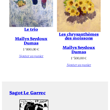
Le trio
Les chrysanthèmes
des moissons
Maïlys Seydoux
Dumas
Maïlys Seydoux
1 ‘000.00
€
Dumas
Ajouter au panier
1 ‘500.00
€
Ajouter au panier
Sagot Le Garrec