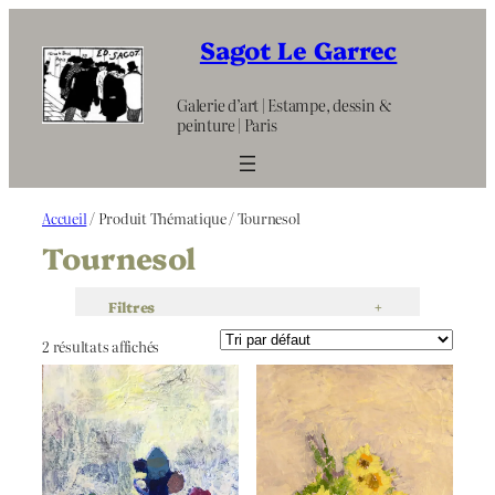
Aller
au
Sagot Le Garrec
contenu
Galerie d’art | Estampe, dessin &
peinture | Paris
Accueil
/ Produit Thématique / Tournesol
Tournesol
Filtres
+
2 résultats affichés