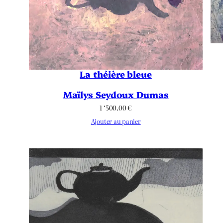
La théière bleue
Maïlys Seydoux Dumas
1 ‘500.00
€
Ajouter au panier