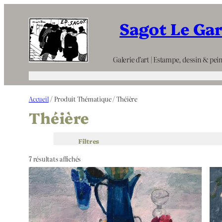
Aller
Sagot Le Ga
au
contenu
Galerie d’art | Estampe, dessin & pein
Accueil
/ Produit Thématique / Théière
Théière
Filtres
7 résultats affichés