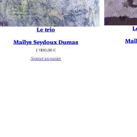
L
Le trio
Maï
Maïlys Seydoux Dumas
1 ‘000.00
€
Ajouter au panier