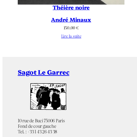
Théière noire
André Minaux
150.00
€
Lire la suite
Sagot Le Garrec
10 rue de Buci 75006 Paris
Fond de cour gauche
Tel. : +33 1 43 26 43 38