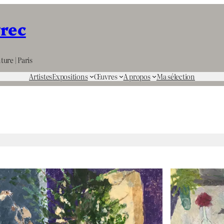
rrec
ture | Paris
Artistes
Expositions
Œuvres
A propos
Ma sélection