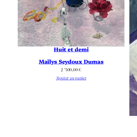
Huit et demi
Maïlys Seydoux Dumas
2 ‘500.00
€
Ajouter au panier