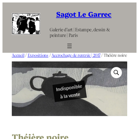
Aller
au
Sagot Le Garrec
contenu
Galerie d’art | Estampe, dessin &
peinture | Paris
Accueil
/
Expositions
/
Accrochage de rentrée | 2017
/ Théière noire
Théière noire