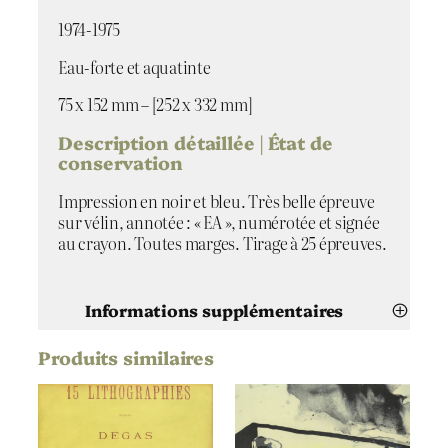
1974-1975
Eau-forte et aquatinte
75 x 152 mm – [252 x 332 mm]
Description détaillée | État de
conservation
Impression en noir et bleu. Très belle épreuve
sur vélin, annotée : « EA », numérotée et signée
au crayon. Toutes marges. Tirage à 25 épreuves.
Informations supplémentaires
Produits similaires
Attributs
Valeur
André Minaux
Artiste
Théière noire
Titre