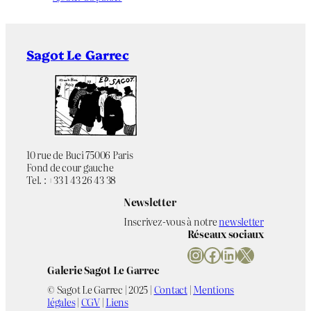
25 exemplaires
Tirage
Sagot Le Garrec
–
Éditeur
Non applicable
Imprimeur
Desmazières 33
Référence bibliographique
10 rue de Buci 75006 Paris
Fond de cour gauche
Bichromie
Chromie
Tel. : +33 1 43 26 43 38
Newsletter
Figuratif
,
Silhouette
,
Thématique
Théière
Inscrivez-vous à notre
newsletter
Réseaux sociaux
Instagram
Facebook
LinkedIn
X
Galerie Sagot Le Garrec
© Sagot Le Garrec | 2025 |
Contact
|
Mentions
légales
|
CGV
|
Liens