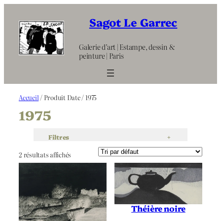
Aller
au
Sagot Le Garrec
contenu
Galerie d’art | Estampe, dessin &
peinture | Paris
Accueil
/ Produit Date / 1975
1975
Filtres
+
2 résultats affichés
Théière noire