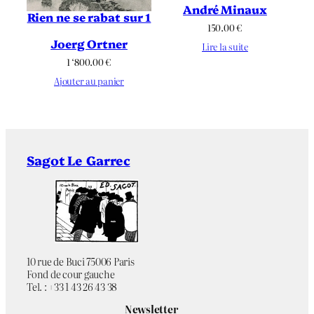
André Minaux
Rien ne se rabat sur 1
150.00
€
Joerg Ortner
Lire la suite
1 ‘800.00
€
Ajouter au panier
Sagot Le Garrec
10 rue de Buci 75006 Paris
Fond de cour gauche
Tel. : +33 1 43 26 43 38
Newsletter