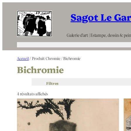
Aller
Sagot Le Ga
au
contenu
Galerie d’art | Estampe, dessin & pein
Accueil
/ Produit Chromie / Bichromie
Bichromie
Filtres
4 résultats affichés