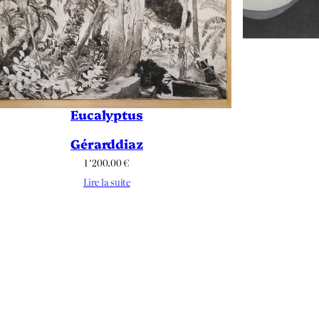
Eucalyptus
Gérarddiaz
1 ‘200.00
€
Lire la suite