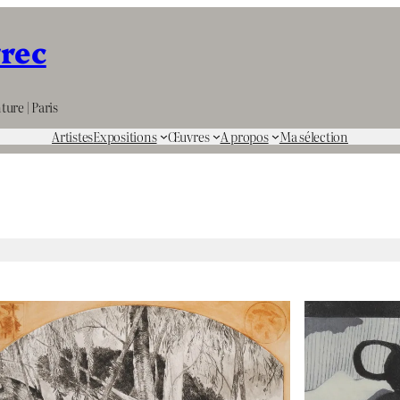
rrec
ture | Paris
Artistes
Expositions
Œuvres
A propos
Ma sélection