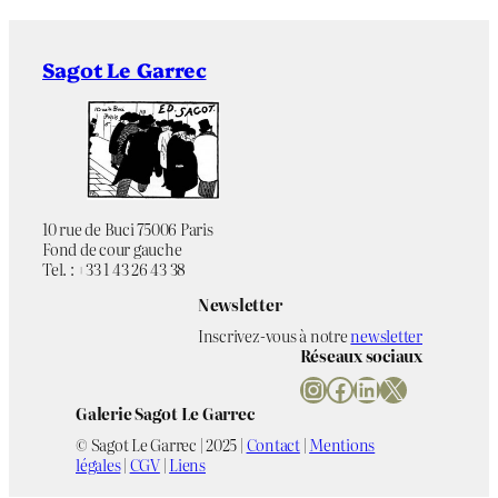
Sagot Le Garrec
10 rue de Buci 75006 Paris
Fond de cour gauche
Tel. : +33 1 43 26 43 38
Newsletter
Inscrivez-vous à notre
newsletter
Réseaux sociaux
Instagram
Facebook
LinkedIn
X
Galerie Sagot Le Garrec
© Sagot Le Garrec | 2025 |
Contact
|
Mentions
légales
|
CGV
|
Liens