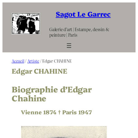
Aller
au
Sagot Le Garrec
contenu
Galerie d’art | Estampe, dessin &
peinture | Paris
Accueil
/
Artiste
/ Edgar CHAHINE
Edgar CHAHINE
Biographie d’Edgar
Chahine
Vienne 1874 † Paris 1947