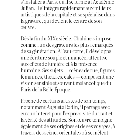
s’installer à Paris, où il se forme à l’Académie
Julian. Il s’intègre rapidement aux milieux
artistiques de la capitale et se spécialise dans
la gravure, qui devient le centre de son
œuvre.
Dès la fin du XIXe siècle, Chahine s’impose
comme l’un des graveurs les plus remarqués
de sa génération. À l’eau-forte, il développe
une écriture souple et nuancée, attentive
aux effets de lumière et à la présence
humaine. Ses sujets — scènes de rue, figures
féminines, théâtres, cafés — composent une
vision sensible et souvent mélancolique du
Paris de la Belle Époque.
Proche de certains artistes de son temps,
notamment Auguste Rodin, il partage avec
eux un intérêt pour l’expressivité du trait et
la vérité des attitudes. Son œuvre témoigne
également de ses origines et de ses voyages, à
travers des scènes orientales où se mêlent