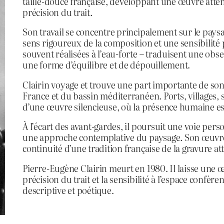
taille-douce française, développant une œuvre attenti
précision du trait.
Son travail se concentre principalement sur le paysag
sens rigoureux de la composition et une sensibilité 
souvent réalisées à l’eau-forte – traduisent une obs
une forme d’équilibre et de dépouillement.
Clairin voyage et trouve une part importante de son
France et du bassin méditerranéen. Ports, villages,
d’une œuvre silencieuse, où la présence humaine es
À l’écart des avant-gardes, il poursuit une voie pers
une approche contemplative du paysage. Son œuvre, 
continuité d’une tradition française de la gravure at
Pierre-Eugène Clairin meurt en 1980. Il laisse une 
précision du trait et la sensibilité à l’espace confèr
descriptive et poétique.