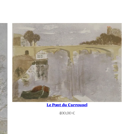
Le Pont du Carrousel
400.00
€