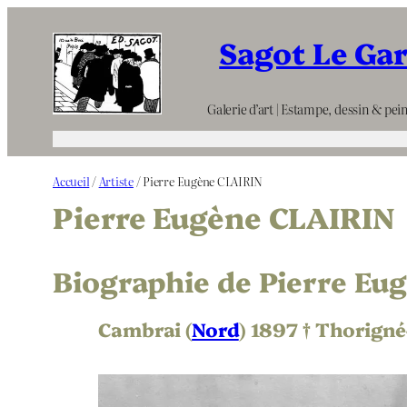
Aller
Sagot Le Ga
au
contenu
Galerie d’art | Estampe, dessin & pein
Accueil
/
Artiste
/ Pierre Eugène CLAIRIN
Pierre Eugène CLAIRIN
Biographie de Pierre Eug
Cambrai (
Nord
) 1897 † Thorign