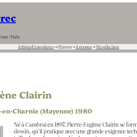
rrec
ture | Paris
Artistes
Expositions
Œuvres
A propos
Ma sélection
ène Clairin
é-en-Charnie (Mayenne) 1980
Né à Cambrai en 1897, Pierre-Eugène Clairin se forme à
dessin, qu’il pratique avec une grande exigence techni