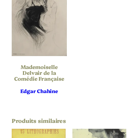
Portrait
Orientation
Lutte
,
Spectacle
,
Thématique
Sport
Mademoiselle
Delvair de la
Comédie Française
Edgar Chahine
Produits similaires