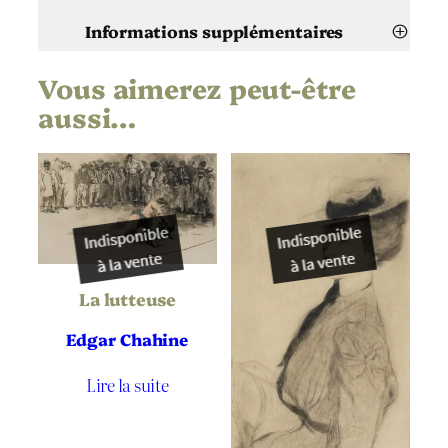
Informations supplémentaires
Vous aimerez peut-être
Attributs
Valeur
Edgar Chahine
Artiste
aussi…
Double pont
Titre
1904
Date
Eau-forte
,
Vernis
Technique
mou
La lutteuse
Japon
Support | Papier
Edgar Chahine
497
Hauteur de l’oeuvre (mm)
Lire la suite
298
Largeur de l’oeuvre (mm)