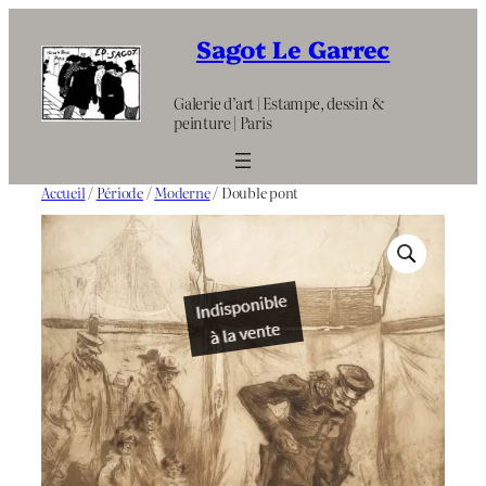
Aller
au
Sagot Le Garrec
contenu
Galerie d’art | Estampe, dessin &
peinture | Paris
Accueil
/
Période
/
Moderne
/ Double pont