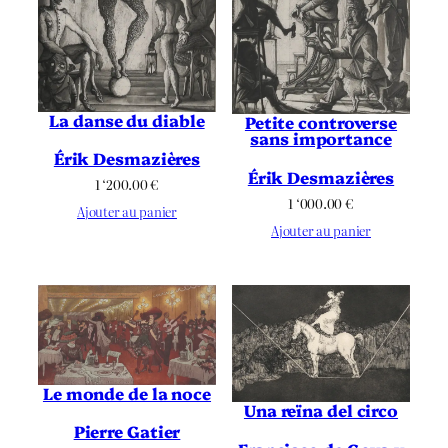
La danse du diable
Petite controverse
sans importance
Érik Desmazières
Érik Desmazières
1 ‘200.00
€
1 ‘000.00
€
Ajouter au panier
Ajouter au panier
Le monde de la noce
Una reïna del circo
Pierre Gatier