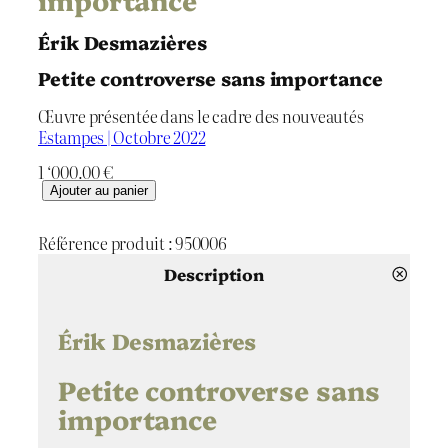
Érik Desmazières
Petite controverse sans importance
Œuvre présentée dans le cadre des nouveautés
Estampes | Octobre 2022
1 ‘000.00
€
q
Ajouter au panier
u
a
Référence produit :
950006
n
t
Description
i
t
é
Érik Desmazières
d
e
Petite controverse sans
P
importance
e
t