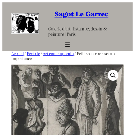
Aller
au
Sagot Le Garrec
contenu
Galerie d’art | Estampe, dessin &
peinture | Paris
Accueil
/
Période
/
Art contemporain
/ Petite controverse sans
importance