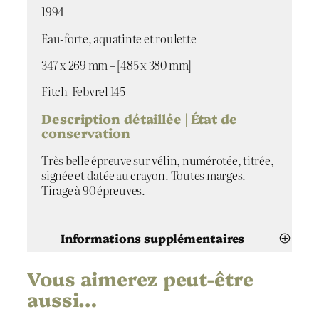
i
1994
t
Eau-forte, aquatinte et roulette
e
c
347 x 269 mm – [485 x 380 mm]
o
n
Fitch-Febvrel 145
t
r
Description détaillée | État de
o
conservation
v
e
Très belle épreuve sur vélin, numérotée, titrée,
r
signée et datée au crayon. Toutes marges.
s
Tirage à 90 épreuves.
e
s
a
Informations supplémentaires
n
s
Vous aimerez peut-être
Attributs
Valeur
i
Érik Desmazières
Artiste
m
aussi…
p