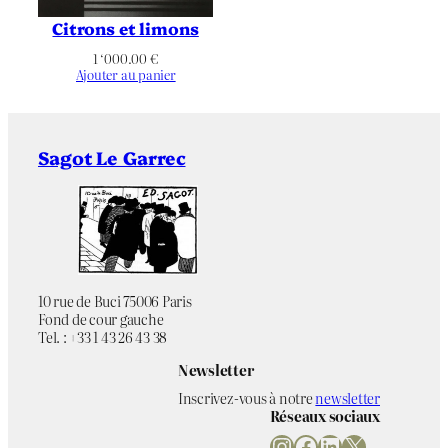
Citrons et limons
1 ‘000.00
€
Ajouter au panier
Sagot Le Garrec
10 rue de Buci 75006 Paris
Fond de cour gauche
Tel. : +33 1 43 26 43 38
Newsletter
Inscrivez-vous à notre
newsletter
Réseaux sociaux
Instagram
Facebook
LinkedIn
X