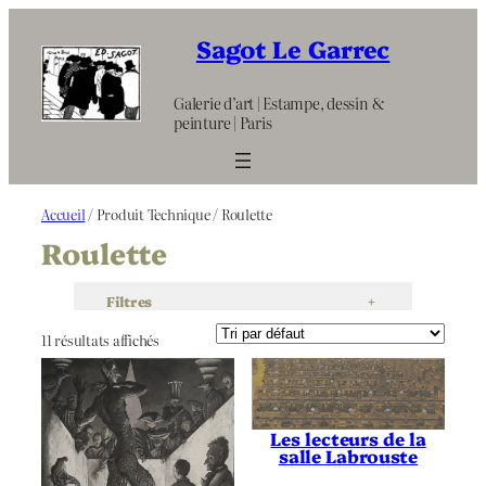
Aller
au
Sagot Le Garrec
contenu
Galerie d’art | Estampe, dessin &
peinture | Paris
Accueil
/ Produit Technique / Roulette
Roulette
Filtres
+
11 résultats affichés
Les lecteurs de la
salle Labrouste