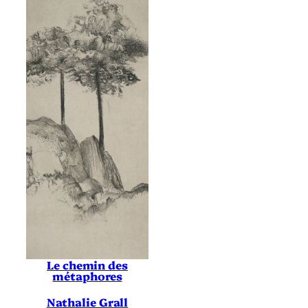
Le chemin des
métaphores
Nathalie Grall