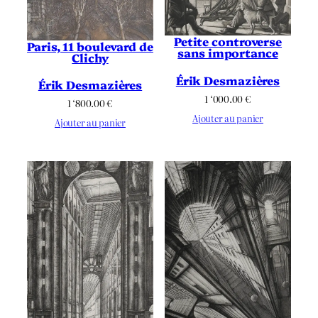
Petite controverse
Paris, 11 boulevard de
sans importance
Clichy
Érik Desmazières
Érik Desmazières
1 ‘000.00
€
1 ‘800.00
€
Ajouter au panier
Ajouter au panier