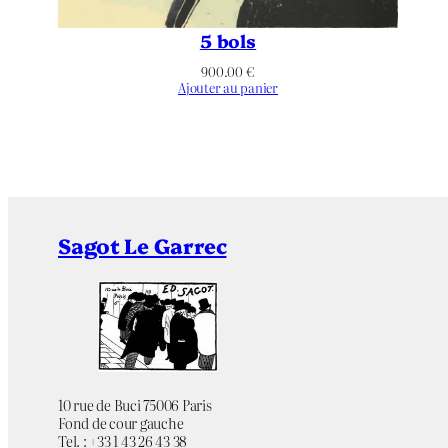
5 bols
900.00
€
Ajouter au panier
Sagot Le Garrec
10 rue de Buci 75006 Paris
Fond de cour gauche
Tel. : +33 1 43 26 43 38