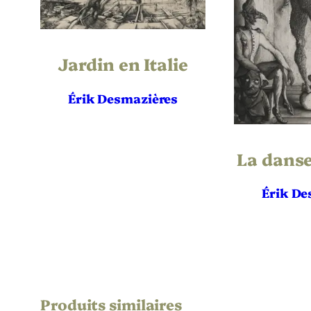
Support | Papier
Jardin en Italie
Hauteur de l’oeuvre (mm)
Érik Desmazières
Largeur de l’oeuvre (mm)
Hauteur du Support | Papier (mm)
La danse
Largeur du Support | Papier (mm)
Érik De
Référence bibliographique
État
Tirage
Produits similaires
Imprimeur