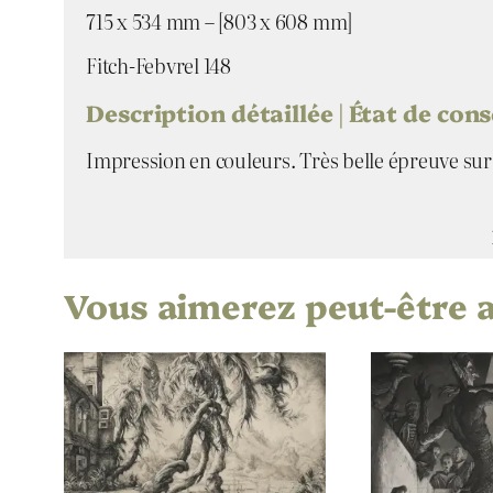
715 x 534 mm – [803 x 608 mm]
Fitch-Febvrel 148
Description détaillée | État de con
Impression en couleurs. Très belle épreuve sur 
Vous aimerez peut-être 
Attributs
Valeur
Artiste
Titre
Date
Technique