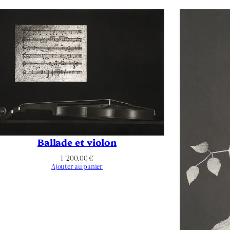
Non applicable
Couleurs
Portrait
Arbre
,
Architecture
,
Figuratif
,
Immeuble
,
Paris
Ballade et violon
1 ‘200.00
€
Ajouter au panier