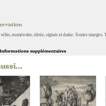
servation
vélin, numérotée, titrée, signée et datée. Toutes marges. 
Informations supplémentaires
aussi…
Érik Desmazières
Paris, 11 boulevard de Clichy
1996
Aquatinte
,
Eau-forte
,
Roulette