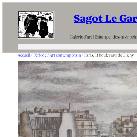
Aller
Sagot Le Ga
au
contenu
Galerie d’art | Estampe, dessin & pein
Accueil
/
Période
/
Art contemporain
/ Paris, 11 boulevard de Clichy