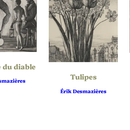
Vélin
715
534
803
 du diable
608
Tulipes
smazières
Fitch-Febvrel 148
Érik Desmazières
Définitif
75 épreuves
René Tazé