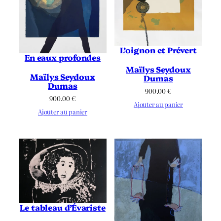
L’oignon et Prévert
En eaux profondes
Maïlys Seydoux
Maïlys Seydoux
Dumas
Dumas
900.00
€
900.00
€
Ajouter au panier
Ajouter au panier
Le tableau d’Évariste