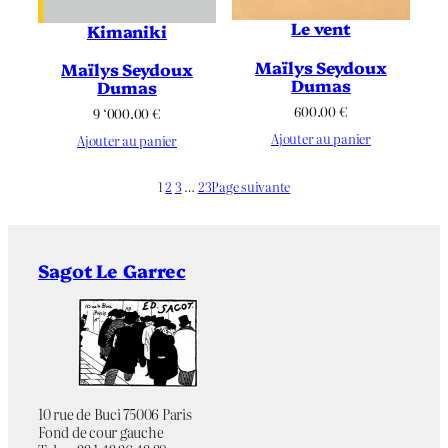
Le vent
Kimaniki
Maïlys Seydoux
Maïlys Seydoux
Dumas
Dumas
600.00
€
9 ‘000.00
€
Ajouter au panier
Ajouter au panier
1
2
3
…
23
Page suivante
Sagot Le Garrec
10 rue de Buci 75006 Paris
Fond de cour gauche