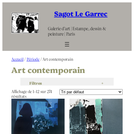
Aller
au
Sagot Le Garrec
contenu
Galerie d’art | Estampe, dessin &
peinture | Paris
Accueil
/
Période
/ Art contemporain
Art contemporain
Filtres
+
Affichage de 1–12 sur 274
résultats