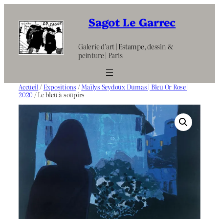
Aller
au
Sagot Le Garrec
contenu
Galerie d’art | Estampe, dessin &
peinture | Paris
Accueil
/
Expositions
/
Maïlys Seydoux Dumas | Bleu Or Rose |
2020
/ Le bleu à soupirs