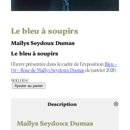
Le bleu à soupirs
Maïlys Seydoux Dumas
Le bleu à soupirs
Œuvre présentée dans le cadre de l’exposition
Bleu –
Or – Rose de Maïlys Seydoux Dumas
de janvier 2020.
900.00
€
q
Ajouter au panier
u
a
n
Description
t
i
t
Maïlys Seydoux Dumas
é