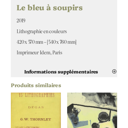
d
Le bleu à soupirs
e
L
2019
e
b
Lithographie en couleurs
l
e
420 x 570 mm – [540 x 760 mm]
u
à
Imprimeur Idem, Paris
s
o
u
Informations supplémentaires
p
i
Produits similaires
Attributs
Valeur
r
Maïlys Seydoux Dumas
Artiste
s
Le bleu à soupirs
Titre
2019
Date