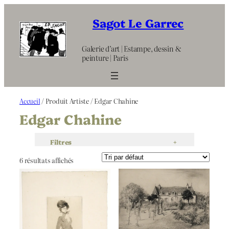
Aller
au
Sagot Le Garrec
contenu
Galerie d’art | Estampe, dessin &
peinture | Paris
Accueil
/ Produit Artiste / Edgar Chahine
Edgar Chahine
Filtres
+
6 résultats affichés