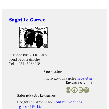
Sagot Le Garrec
10 rue de Buci 75006 Paris
Fond de cour gauche
Tel. : +33 1 43 26 43 38
Newsletter
Inscrivez-vous à notre
newsletter
Réseaux sociaux
Instagram
Facebook
LinkedIn
X
Galerie Sagot Le Garrec
© Sagot Le Garrec | 2025 |
Contact
|
Mentions
légales
|
CGV
|
Liens