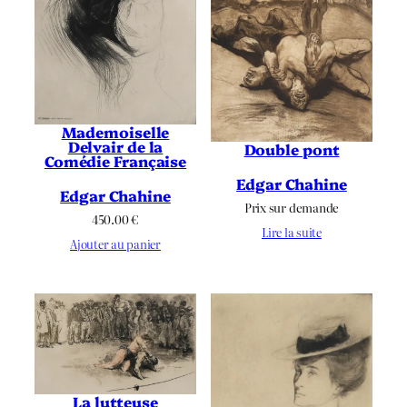
Mademoiselle
Delvair de la
Double pont
Comédie Française
Edgar Chahine
Edgar Chahine
Prix sur demande
450.00
€
Lire la suite
Ajouter au panier
La lutteuse