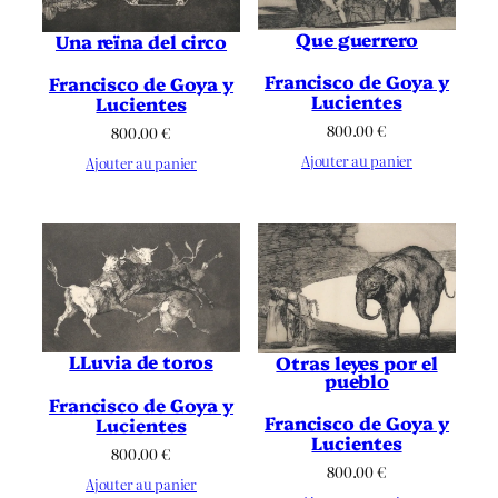
Que guerrero
Una reïna del circo
Francisco de Goya y
Francisco de Goya y
Lucientes
Lucientes
800.00
€
800.00
€
Ajouter au panier
Ajouter au panier
LLuvia de toros
Otras leyes por el
pueblo
Francisco de Goya y
Francisco de Goya y
Lucientes
Lucientes
800.00
€
800.00
€
Ajouter au panier