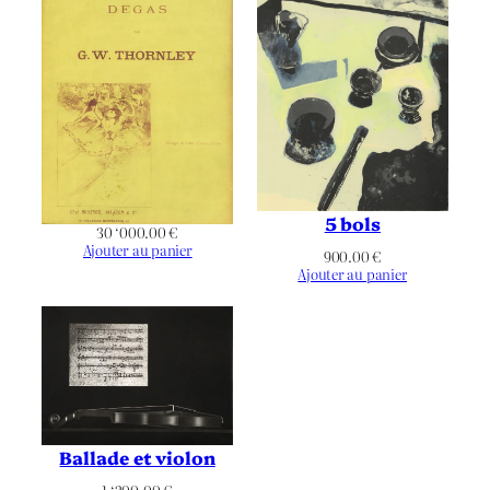
Noir & Blanc
Chromie
Paysage
Orientation
Espagne
,
Figuratif
,
Guerre
,
Thématique
Guerrier
,
Peuple
5 bols
30 ‘000.00
€
Ajouter au panier
900.00
€
Ajouter au panier
Ballade et violon