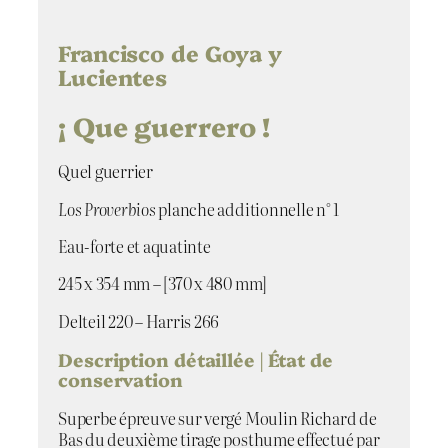
i
t
é
Francisco de Goya y
d
Lucientes
e
Q
¡ Que guerrero !
u
e
Quel guerrier
g
u
Los Proverbios
planche additionnelle n° 1
e
r
Eau-forte et aquatinte
r
e
245 x 354 mm – [370 x 480 mm]
r
Delteil 220 – Harris 266
o
Description détaillée | État de
conservation
Superbe épreuve sur vergé Moulin Richard de
Bas du deuxième tirage posthume effectué par