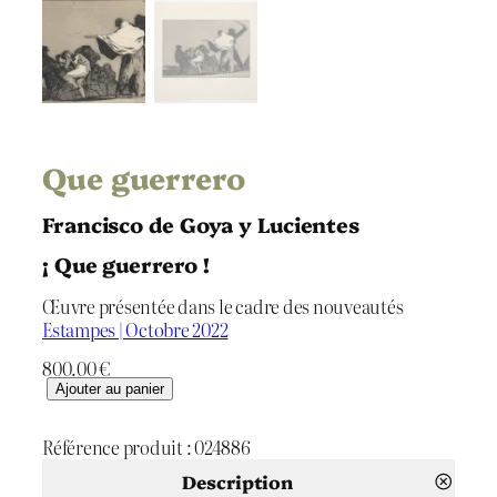
Que guerrero
Francisco de Goya y Lucientes
¡ Que guerrero !
Œuvre présentée dans le cadre des nouveautés
Estampes | Octobre 2022
800.00
€
q
Ajouter au panier
u
a
Référence produit :
024886
n
t
Description