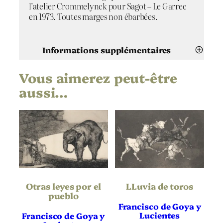
l’atelier Crommelynck pour Sagot – Le Garrec
en 1973. Toutes marges non ébarbées.
Informations supplémentaires
Vous aimerez peut-être
Attributs
Valeur
Francisco de Goya y
Artiste
aussi…
Lucientes
¡ Que guerrero !
Titre
Non applicable
Date
Aquatinte
,
Eau-forte
Technique
Otras leyes por el
LLuvia de toros
Vergé
Support | Papier
pueblo
Francisco de Goya y
Hauteur de l’oeuvre
Lucientes
Francisco de Goya y
245
(mm)