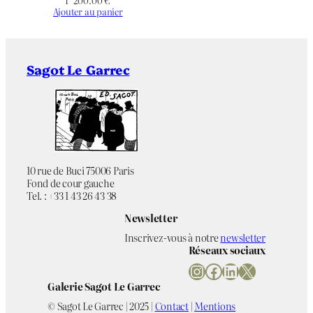
1 ‘200.00
€
Ajouter au panier
Sagot Le Garrec
10 rue de Buci 75006 Paris
Fond de cour gauche
Tel. : +33 1 43 26 43 38
Newsletter
Inscrivez-vous à notre
newsletter
Réseaux sociaux
Instagram
Facebook
LinkedIn
X
Galerie Sagot Le Garrec
© Sagot Le Garrec | 2025 |
Contact
|
Mentions