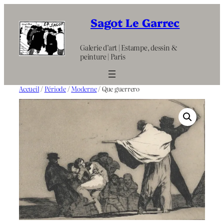
Aller
au
Sagot Le Garrec
contenu
Galerie d’art | Estampe, dessin &
peinture | Paris
Accueil
/
Période
/
Moderne
/ Que guerrero