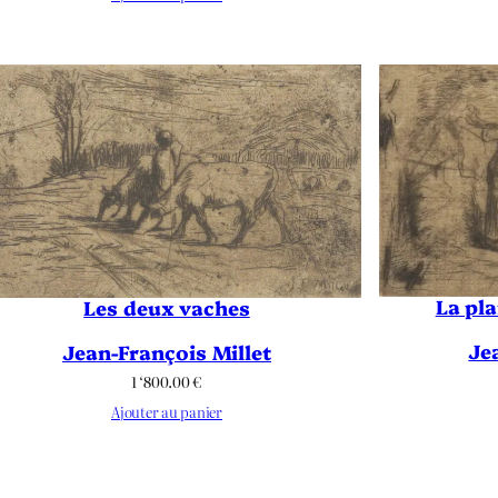
La pla
Les deux vaches
Je
Jean-François Millet
1 ‘800.00
€
Ajouter au panier