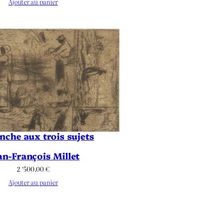
Ajouter au panier
nche aux trois sujets
an-François Millet
2 ‘500.00
€
Ajouter au panier