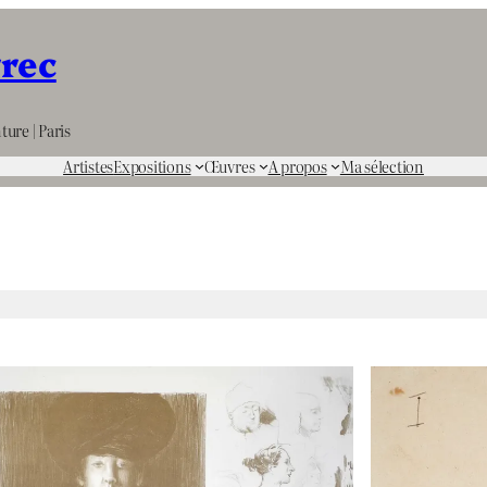
rrec
ture | Paris
Artistes
Expositions
Œuvres
A propos
Ma sélection