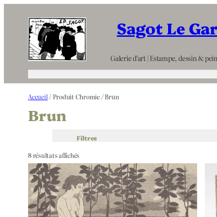
Aller
Sagot Le Ga
au
contenu
Galerie d’art | Estampe, dessin & pein
Accueil
/ Produit Chromie / Brun
Brun
Filtres
8 résultats affichés