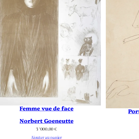
Femme vue de face
Por
Norbert Goeneutte
3 ‘000.00
€
Ajouter au panier