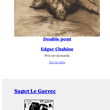
Double pont
Edgar Chahine
Prix sur demande
Lire la suite
Sagot Le Garrec