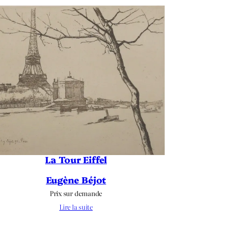
La Tour Eiffel
Eugène Béjot
Prix sur demande
Lire la suite