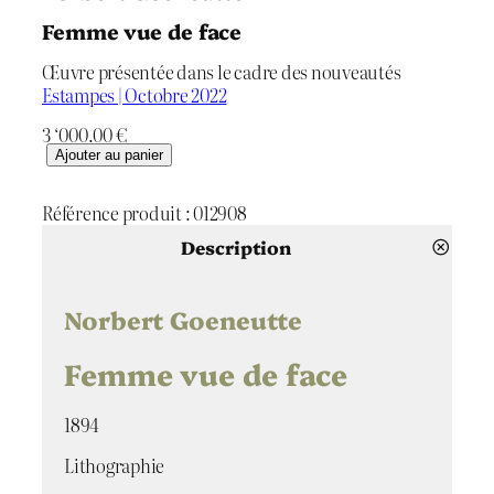
Femme vue de face
Œuvre présentée dans le cadre des nouveautés
Estampes | Octobre 2022
3 ‘000.00
€
q
Ajouter au panier
u
a
Référence produit :
012908
n
t
Description
i
t
é
Norbert Goeneutte
d
e
Femme vue de face
F
e
1894
m
m
Lithographie
e