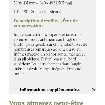
v
580 x 437 mm – [649 x 493 à 505 mm]
u
e
I. F. F. 80 – Stein et Karshan 29
d
Description détaillée | État de
e
conservation
f
a
Impression en brun. Superbe et rarissime
c
épreuve d’essai, antérieure au tirage de
e
L’Estampe Originale
, sur chine volant, avec de
nombreuses remarques à droite du sujet.
Infimes traces d’un pli horizontal médian et
d’un pli oblique. Petit pli cassé au bord
supérieur. Petit arrachement dans l’angle
inférieur droit. Marges inégales. De toute
rareté.
Informations supplémentaires
Vous aimerez peut-être
Attributs
Valeur
Norbert Goeneutte
Artiste