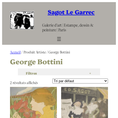
Aller
au
Sagot Le Garrec
contenu
Galerie d’art | Estampe, dessin &
peinture | Paris
Accueil
/ Produit Artiste / George Bottini
George Bottini
Filtres
+
2 résultats affichés