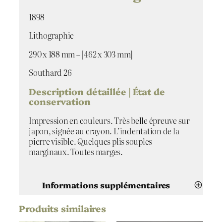
a
1898
v
i
Lithographie
t
r
290 x 188 mm – [462 x 303 mm]
i
n
Southard 26
e
Description détaillée | État de
d
conservation
e
S
Impression en couleurs. Très belle épreuve sur
a
japon, signée au crayon. L’indentation de la
g
pierre visible. Quelques plis souples
o
marginaux. Toutes marges.
t
Informations supplémentaires
Produits similaires
Attributs
Valeur
George Bottini
Artiste