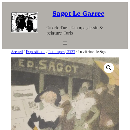
Aller
au
Sagot Le Garrec
contenu
Galerie d’art | Estampe, dessin &
peinture | Paris
Accueil
/
Expositions
/
Estampes | 2023
/ La vitrine de Sagot