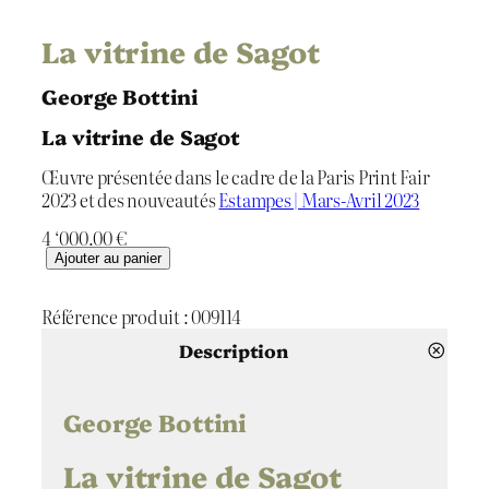
La vitrine de Sagot
George Bottini
La vitrine de Sagot
Œuvre présentée dans le cadre de la Paris Print Fair
2023 et des nouveautés
Estampes | Mars-Avril 2023
4 ‘000.00
€
q
Ajouter au panier
u
a
Référence produit :
009114
n
t
Description
i
t
é
George Bottini
d
e
La vitrine de Sagot
L