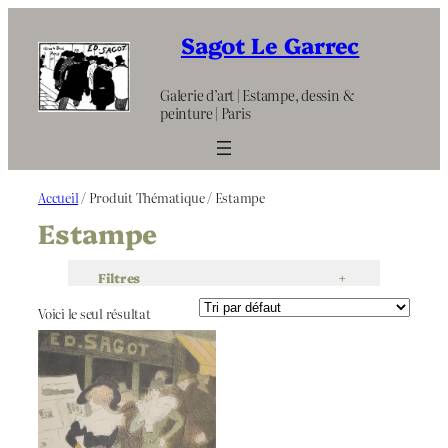
Aller
au
Sagot Le Garrec
contenu
Galerie d’art | Estampe, dessin &
peinture | Paris
Accueil
/ Produit Thématique / Estampe
Estampe
Filtres
+
Voici le seul résultat