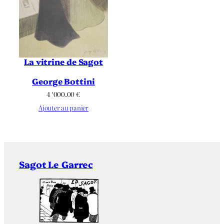
La vitrine de Sagot
George Bottini
4 ‘000.00
€
Ajouter au panier
Sagot Le Garrec