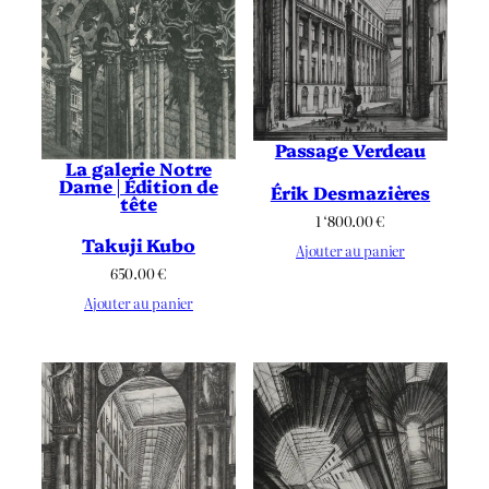
Passage Verdeau
La galerie Notre
Dame | Édition de
Érik Desmazières
tête
1 ‘800.00
€
Takuji Kubo
Ajouter au panier
650.00
€
Ajouter au panier