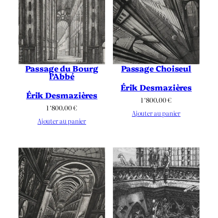
Passage du Bourg
Passage Choiseul
l’Abbé
Érik Desmazières
Érik Desmazières
1 ‘800.00
€
1 ‘800.00
€
Ajouter au panier
Ajouter au panier