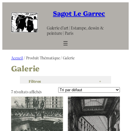
Aller
au
Sagot Le Garrec
contenu
Galerie d’art | Estampe, dessin &
peinture | Paris
Accueil
/ Produit Thématique / Galerie
Galerie
Filtres
+
7 résultats affichés