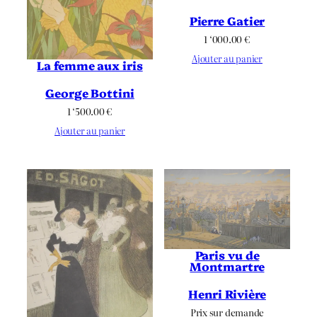
Pierre Gatier
1 ‘000.00
€
Ajouter au panier
La femme aux iris
George Bottini
1 ‘500.00
€
Ajouter au panier
Paris vu de
Montmartre
Henri Rivière
Prix sur demande