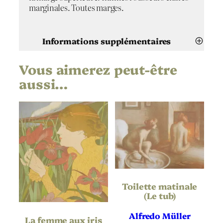
marginales. Toutes marges.
Informations supplémentaires
Vous aimerez peut-être
Attributs
Valeur
Henri Rivière
Artiste
aussi…
Paris vu de Montmartre
Titre
1900
Date
Lithographie
Technique
Chine volant
Support | Papier
Toilette matinale
(Le tub)
Hauteur de
525
l’oeuvre (mm)
Alfredo Müller
La femme aux iris
Largeur de