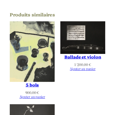
Couleurs
Chromie
Produits similaires
Paysage
Orientation
Belle Époque
,
Cheminée
,
Chien
,
Enfant
,
Escalier
,
Fumée
,
Thématique
Montmartre
,
Paris
,
Religieuse
,
Réverbère
,
Sacré Cœur
,
Toit
Ballade et violon
1 ‘200.00
€
Ajouter au panier
5 bols
900.00
€
Ajouter au panier