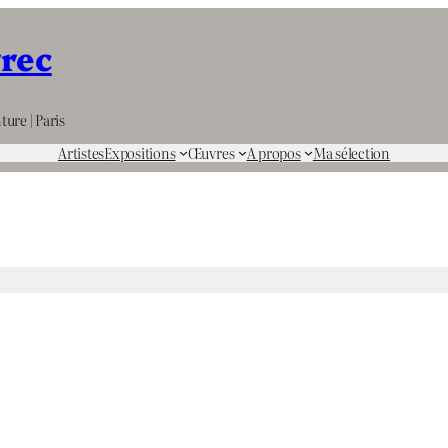
rrec
ture | Paris
Artistes
Expositions
Œuvres
A propos
Ma sélection