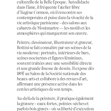
culturelle de la Belle Époque. Autodidacte
dans l’âme, il fréquente l’atelier libre
d’Eugène Cormon, où il rencontre ses
contemporains et puise dans la vivacité de la
vie artistique parisienne – des salons aux
cabarets de Montmartre — les motifs et les
atmosphères qui marqueront son œuvre.
Peintre, dessinateur, illustrateur et graveur,
Bottini se fait connaître par ses scènes de la
vie moderne : portraits, intérieurs de bars,
scènes nocturnes et figures féminines,
souvent traitées avec une sensibilité directe
et une grande finesse de dessin. Il expose dès
1897 au Salon de la Société nationale des
beaux‑arts et collabore à des revues d’art,
affirmant une présence active dans les
cercles artistiques de son temps.
Au‑delà de la peinture, il pratique également
la gravure – eaux‑fortes, pointes‑sèches et
parfois bois gravés – où sa liberté d’exécution