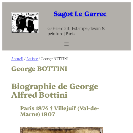
Aller
au
Sagot Le Garrec
contenu
Galerie d’art | Estampe, dessin &
peinture | Paris
Accueil
/
Artiste
/ George BOTTINI
George BOTTINI
Biographie de George
Alfred Bottini
Paris 1874 † Villejuif (Val-de-
Marne) 1907