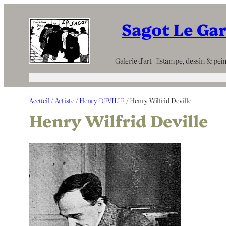
Aller
Sagot Le Ga
au
contenu
Galerie d’art | Estampe, dessin & pein
Accueil
/
Artiste
/
Henry DEVILLE
/ Henry Wilfrid Deville
Henry Wilfrid Deville