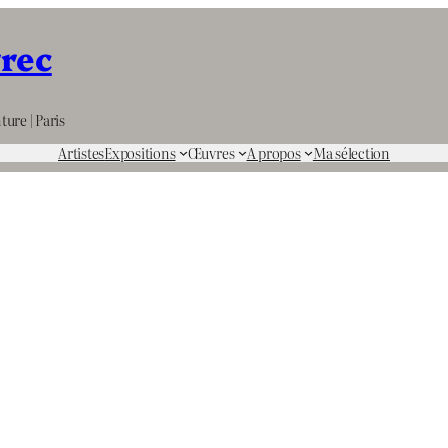
rrec
ture | Paris
Artistes
Expositions
Œuvres
A propos
Ma sélection