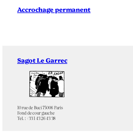
Accrochage permanent
Sagot Le Garrec
10 rue de Buci 75006 Paris
Fond de cour gauche
Tel. : +33 1 43 26 43 38