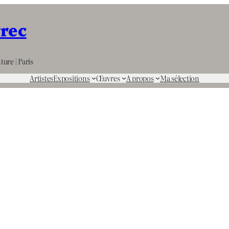
rrec
ture | Paris
Artistes
Expositions
Œuvres
A propos
Ma sélection