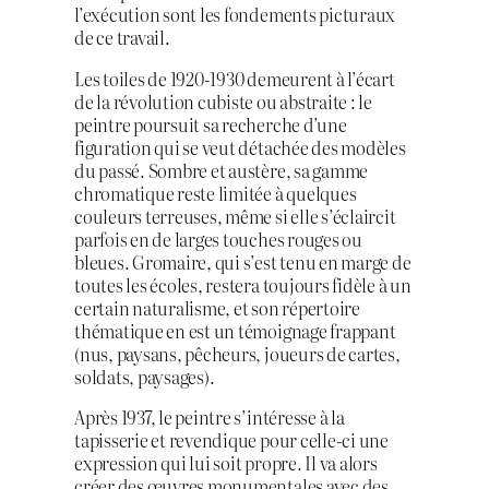
l’exécution sont les fondements picturaux
de ce travail.
Les toiles de 1920-1930 demeurent à l’écart
de la révolution cubiste ou abstraite : le
peintre poursuit sa recherche d’une
figuration qui se veut détachée des modèles
du passé. Sombre et austère, sa gamme
chromatique reste limitée à quelques
couleurs terreuses, même si elle s’éclaircit
parfois en de larges touches rouges ou
bleues. Gromaire, qui s’est tenu en marge de
toutes les écoles, restera toujours fidèle à un
certain naturalisme, et son répertoire
thématique en est un témoignage frappant
(nus, paysans, pêcheurs, joueurs de cartes,
soldats, paysages).
Après 1937, le peintre s’intéresse à la
tapisserie et revendique pour celle-ci une
expression qui lui soit propre. Il va alors
créer des œuvres monumentales avec des