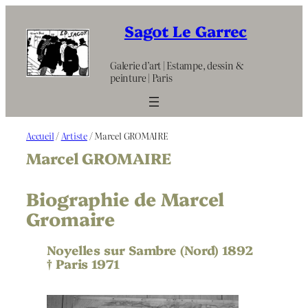
Aller
au
Sagot Le Garrec
contenu
Galerie d’art | Estampe, dessin &
peinture | Paris
Accueil
/
Artiste
/ Marcel GROMAIRE
Marcel GROMAIRE
Biographie de Marcel
Gromaire
Noyelles sur Sambre (Nord) 1892
† Paris 1971