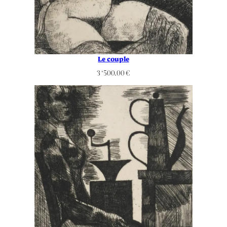
Le couple
3 ‘500.00
€