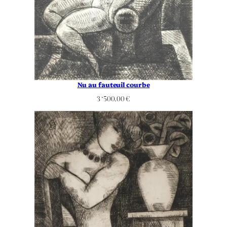
Nu au fauteuil courbe
3 ‘500.00
€