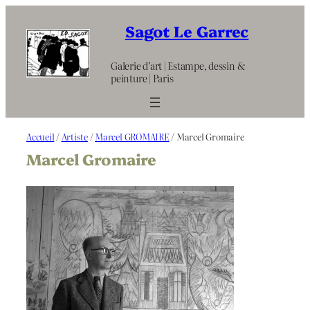
Aller
au
Sagot Le Garrec
contenu
Galerie d’art | Estampe, dessin &
peinture | Paris
Accueil
/
Artiste
/
Marcel GROMAIRE
/ Marcel Gromaire
Marcel Gromaire