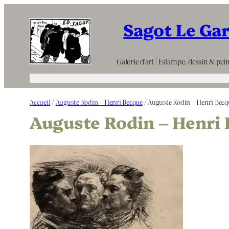
Aller
Sagot Le Ga
au
contenu
Galerie d’art | Estampe, dessin & pein
Accueil
/
Auguste Rodin – Henri Becque
/ Auguste Rodin – Henri Becq
Auguste Rodin – Henri