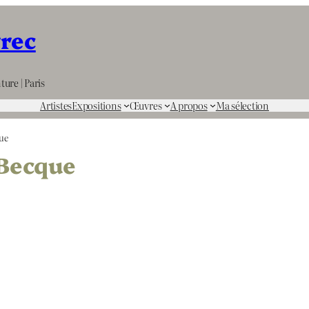
rrec
ture | Paris
Artistes
Expositions
Œuvres
A propos
Ma sélection
ue
 Becque