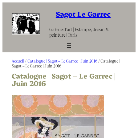
Aller
au
Sagot Le Garrec
contenu
Galerie d’art | Estampe, dessin &
peinture | Paris
Accueil
/
Catalogue | Sagot – Le Garrec | Juin 2016
/ Catalogue |
Sagot – Le Garrec | Juin 2016
Catalogue | Sagot – Le Garrec |
Juin 2016