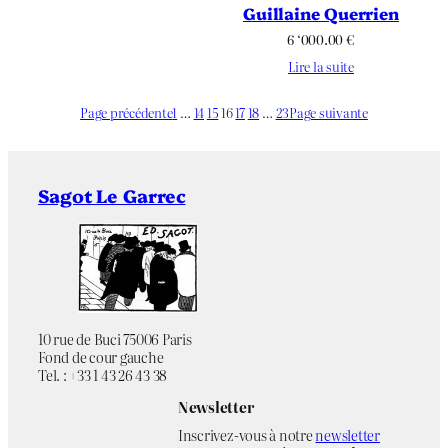
Guillaine Querrien
6 ‘000.00
€
Lire la suite
Page précédente
1
…
14
15
16
17
18
…
23
Page suivante
Sagot Le Garrec
10 rue de Buci 75006 Paris
Fond de cour gauche
Tel. : +33 1 43 26 43 38
Newsletter
Inscrivez-vous à notre
newsletter