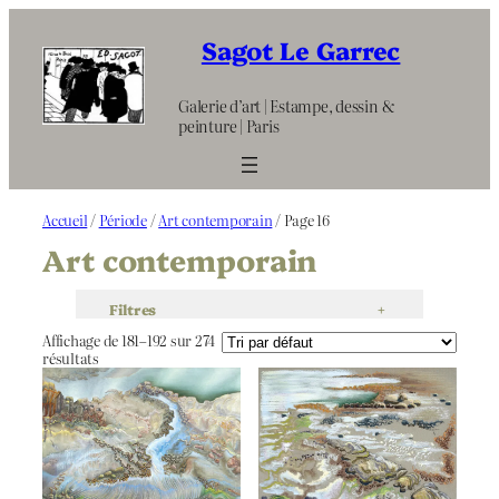
Aller
au
Sagot Le Garrec
contenu
Galerie d’art | Estampe, dessin &
peinture | Paris
Accueil
/
Période
/
Art contemporain
/ Page 16
Art contemporain
Filtres
+
Affichage de 181–192 sur 274
résultats