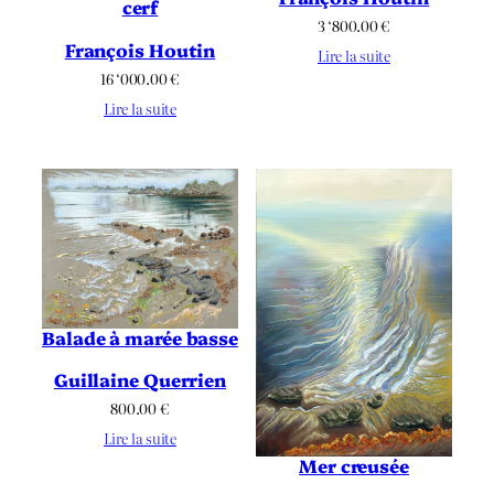
cerf
3 ‘800.00
€
François Houtin
Lire la suite
16 ‘000.00
€
Lire la suite
Balade à marée basse
Guillaine Querrien
800.00
€
Lire la suite
Mer creusée