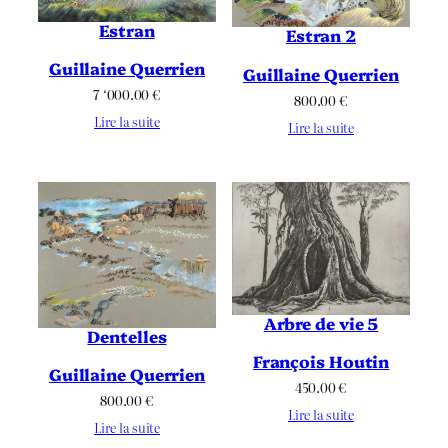
Estran
Estran 2
Guillaine Querrien
Guillaine Querrien
7 ‘000.00
€
800.00
€
Lire la suite
Lire la suite
Arbre de vie 5
Dentelles
François Houtin
Guillaine Querrien
450.00
€
800.00
€
Lire la suite
Lire la suite