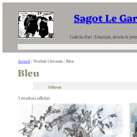
Aller
Sagot Le Ga
au
contenu
Galerie d’art | Estampe, dessin & pein
Accueil
/ Produit Chromie / Bleu
Bleu
Filtres
3 résultats affichés