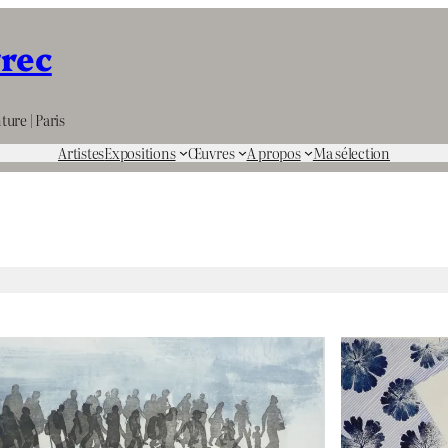
rrec
ture | Paris
Artistes
Expositions
Œuvres
A propos
Ma sélection