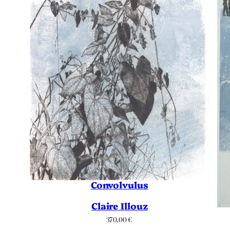
Convolvulus
Claire Illouz
370.00
€