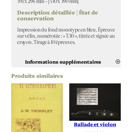
391 x 296 mm – [530 x 390 mm]
l
v
Description détaillée | État de
u
conservation
l
Impression du fond monotype en bleu. Épreuve
u
sur vélin, numérotée : « 7/10 », titrée et signée au
s
crayon. Tirage à 10 épreuves.
Informations supplémentaires
Produits similaires
Attributs
Valeur
Claire Illouz
Artiste
Convolvulus
Titre
2023
Date
Ballade et violon
Monotype
,
Pointe sèche
Technique