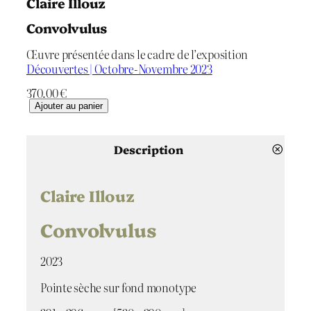
Claire Illouz
Convolvulus
Œuvre présentée dans le cadre de l’exposition
Découvertes | Octobre-Novembre 2023
370.00
€
q
Ajouter au panier
u
a
n
Description
t
i
t
Claire Illouz
é
d
Convolvulus
e
C
2023
o
n
Pointe sèche sur fond monotype
v
o