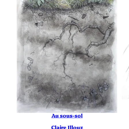
Au sous-sol
Claire Illouz