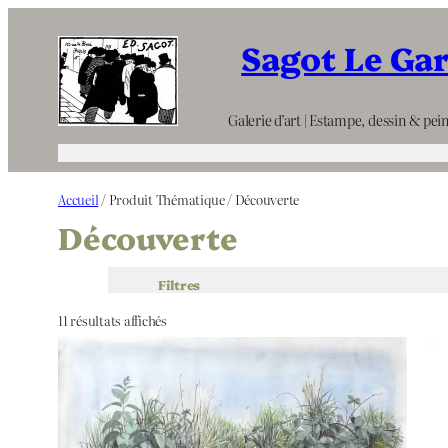
Aller
Sagot Le Ga
au
contenu
Galerie d’art | Estampe, dessin & pein
Accueil
/ Produit Thématique / Découverte
Découverte
Filtres
11 résultats affichés