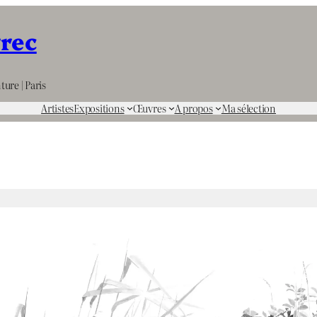
rrec
ture | Paris
Artistes
Expositions
Œuvres
A propos
Ma sélection