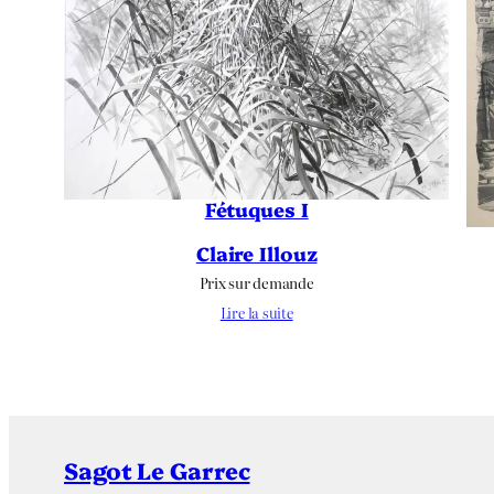
Fétuques I
Claire Illouz
Prix sur demande
Lire la suite
Sagot Le Garrec