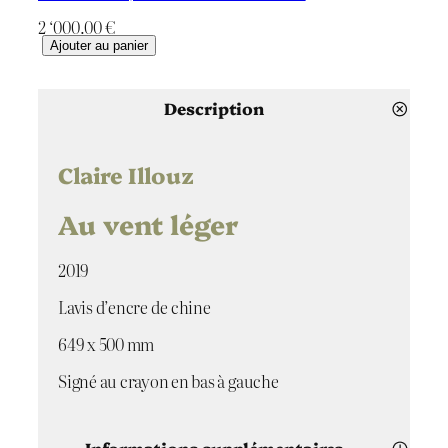
2 ‘000.00
€
q
Ajouter au panier
u
a
n
Description
t
i
t
Claire Illouz
é
d
Au vent léger
e
A
2019
u
v
Lavis d’encre de chine
e
n
649 x 500 mm
t
l
Signé au crayon en bas à gauche
é
g
e