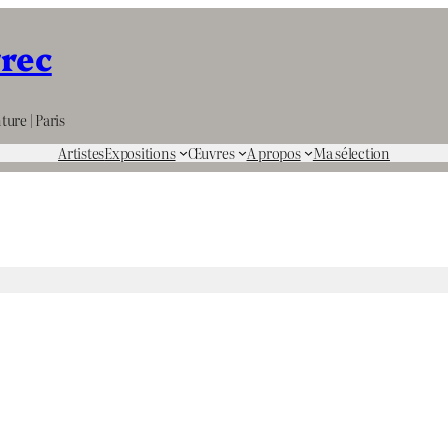
rrec
ture | Paris
Artistes
Expositions
Œuvres
A propos
Ma sélection