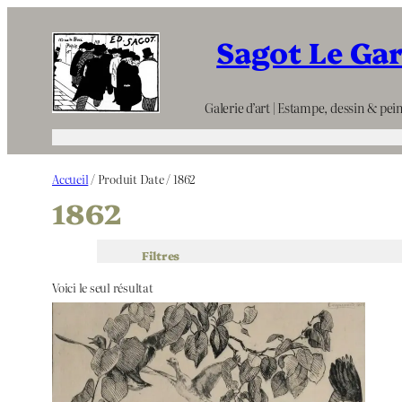
Aller
Sagot Le Ga
au
contenu
Galerie d’art | Estampe, dessin & pein
Accueil
/ Produit Date / 1862
1862
Filtres
Voici le seul résultat