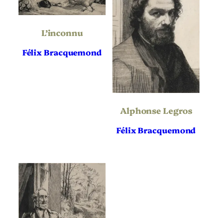
Eau-forte
Technique
L’inconnu
Vergé
Support | Papier
Félix Bracquemond
Hauteur de
345
l’oeuvre (mm)
Largeur de
250
l’oeuvre (mm)
Alphonse Legros
Hauteur du
483
Support | Papier
(mm)
Félix Bracquemond
Largeur du
317
Support | Papier
(mm)
Référence
Beraldi 175, IFF. 159
bibliographique
Définitif
État