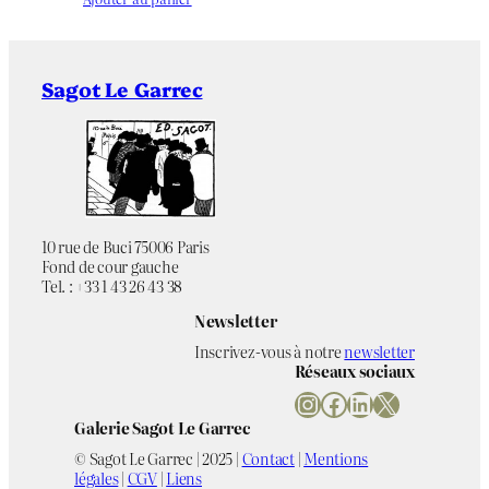
Sagot Le Garrec
10 rue de Buci 75006 Paris
Fond de cour gauche
Tel. : +33 1 43 26 43 38
Newsletter
Inscrivez-vous à notre
newsletter
Réseaux sociaux
Instagram
Facebook
LinkedIn
X
Galerie Sagot Le Garrec
© Sagot Le Garrec | 2025 |
Contact
|
Mentions
légales
|
CGV
|
Liens