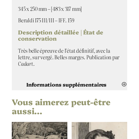
e
a
345 x 250 mm – [483 x 317 mm]
u
x
Beraldi 175 III/III – IFF. 159
e
Description détaillée | État de
t
conservation
s
a
Très belle épreuve de l’état définitif, avec la
r
lettre, sur vergé. Belles marges. Publication par
c
Cadart
.
e
l
l
Informations supplémentaires
e
s
Vous aimerez peut-être
Attributs
Valeur
Félix Bracquemond
Artiste
aussi…
Vanneaux et sarcelles
Titre
1862
Date