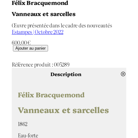
Félix Bracquemond
Vanneaux et sarcelles
Œuvre présentée dans le cadre des nouveautés
Estampes | Octobre 2022
600.00
€
q
Ajouter au panier
u
a
Référence produit :
005289
n
t
Description
i
t
é
Félix Bracquemond
d
e
Vanneaux et sarcelles
V
a
1862
n
n
Eau-forte