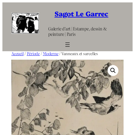
Aller
au
Sagot Le Garrec
contenu
Galerie d’art | Estampe, dessin &
peinture | Paris
Accueil
/
Période
/
Moderne
/ Vanneaux et sarcelles