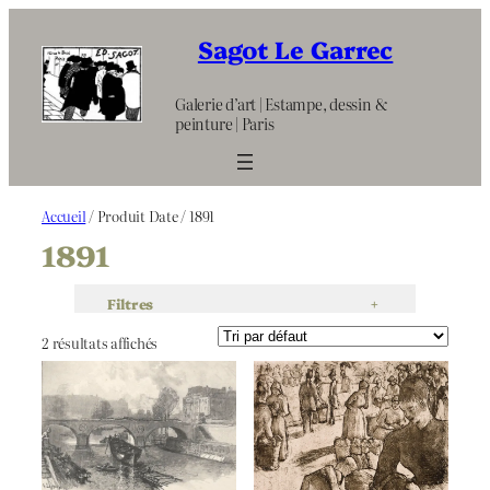
Aller
au
Sagot Le Garrec
contenu
Galerie d’art | Estampe, dessin &
peinture | Paris
Accueil
/ Produit Date / 1891
1891
Filtres
+
2 résultats affichés