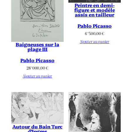
Peintre en demi-
figure et modèle
assis en tailleur
Pablo Picasso
6 ‘500.00
€
Ajouter au panier
Baigneuses sur la
plage III
Pablo Picasso
28 ‘000.00
€
Ajouter au panier
Autour du Bain Turc
d’Ingres