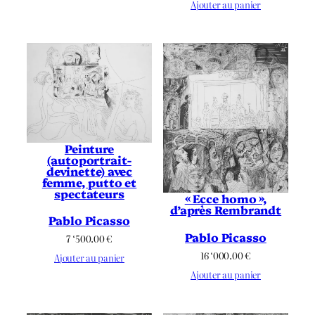
Ajouter au panier
Peinture
(autoportrait-
devinette) avec
femme, putto et
spectateurs
« Ecce homo »,
d’après Rembrandt
Pablo Picasso
Pablo Picasso
7 ‘500.00
€
16 ‘000.00
€
Ajouter au panier
Ajouter au panier