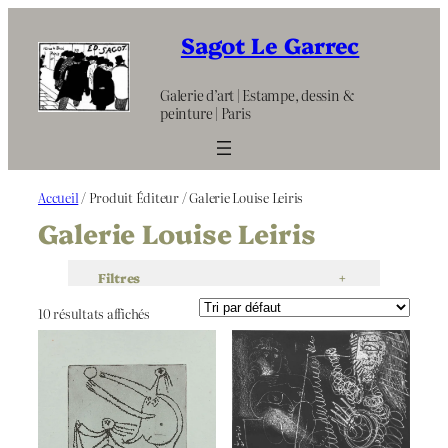
Aller
au
Sagot Le Garrec
contenu
Galerie d’art | Estampe, dessin &
peinture | Paris
Accueil
/ Produit Éditeur / Galerie Louise Leiris
Galerie Louise Leiris
Filtres
+
10 résultats affichés