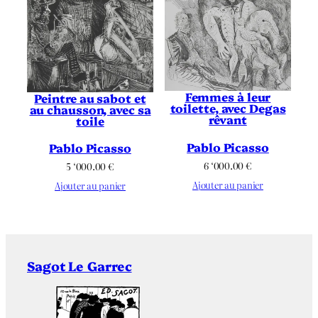
Femmes à leur
Peintre au sabot et
toilette, avec Degas
au chausson, avec sa
rêvant
toile
Pablo Picasso
Pablo Picasso
6 ‘000.00
€
5 ‘000.00
€
Ajouter au panier
Ajouter au panier
Sagot Le Garrec