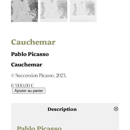
Cauchemar
Pablo Picasso
Cauchemar
© Succession Picasso, 2023.
6 ‘000.00
€
q
Ajouter au panier
u
a
n
Description
t
i
t
Pablo Picasso