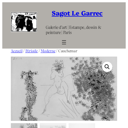
Aller
au
Sagot Le Garrec
contenu
Galerie d’art | Estampe, dessin &
peinture | Paris
Accueil
/
Période
/
Moderne
/ Cauchemar