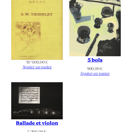
Paysage
Orientation
Artiste
,
Cauchemar
,
Femme
,
Thématique
Figuratif
,
Nu
,
Végétation
5 bols
30 ‘000.00
€
Ajouter au panier
900.00
€
Ajouter au panier
Ballade et violon
1 ‘200.00
€