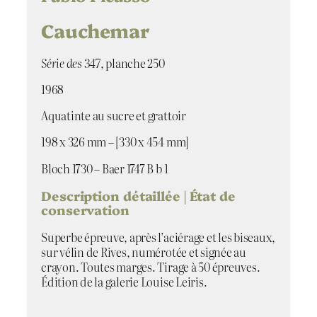
é
d
Cauchemar
e
C
Série des 347
, planche 250
a
u
1968
c
h
Aquatinte au sucre et grattoir
e
m
198 x 326 mm – [330 x 454 mm]
a
Bloch 1730 – Baer 1747 B b 1
r
Description détaillée | État de
conservation
Superbe épreuve, après l’aciérage et les biseaux,
sur vélin de Rives, numérotée et signée au
crayon. Toutes marges. Tirage à 50 épreuves.
Édition de la galerie Louise Leiris.