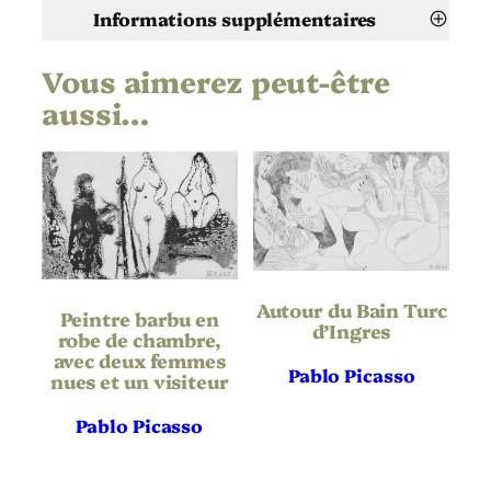
Informations supplémentaires
Vous aimerez peut-être
Attributs
Valeur
Pablo Picasso
Artiste
aussi…
Cauchemar
Titre
1968
Date
Aquatinte
,
Aquatinte au sucre
,
Technique
Grattoir
Autour du Bain Turc
Peintre barbu en
Vélin
Support | Papier
d’Ingres
robe de chambre,
avec deux femmes
Pablo Picasso
Hauteur de
nues et un visiteur
198
l’oeuvre (mm)
Pablo Picasso
Largeur de l’oeuvre
326
(mm)
Hauteur du