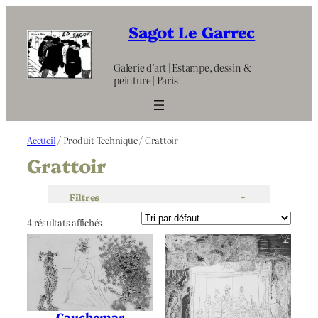
Aller
au
Sagot Le Garrec
contenu
Galerie d’art | Estampe, dessin &
peinture | Paris
Accueil
/ Produit Technique / Grattoir
Grattoir
Filtres
+
4 résultats affichés
Cauchemar