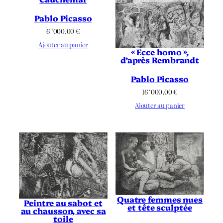
Pablo Picasso
6 ‘000.00
€
Ajouter au panier
« Ecce homo »,
d’après Rembrandt
Pablo Picasso
16 ‘000.00
€
Ajouter au panier
Quatre femmes nues
Peintre au sabot et
et tête sculptée
au chausson, avec sa
toile