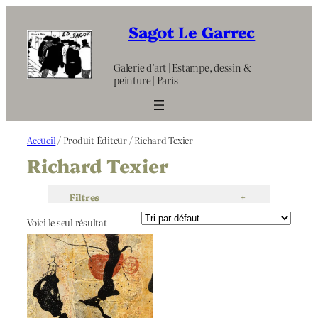
Aller
au
Sagot Le Garrec
contenu
Galerie d’art | Estampe, dessin &
peinture | Paris
Accueil
/ Produit Éditeur / Richard Texier
Richard Texier
Filtres
+
Voici le seul résultat