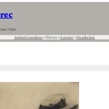
rrec
ture | Paris
Artistes
Expositions
Œuvres
A propos
Ma sélection